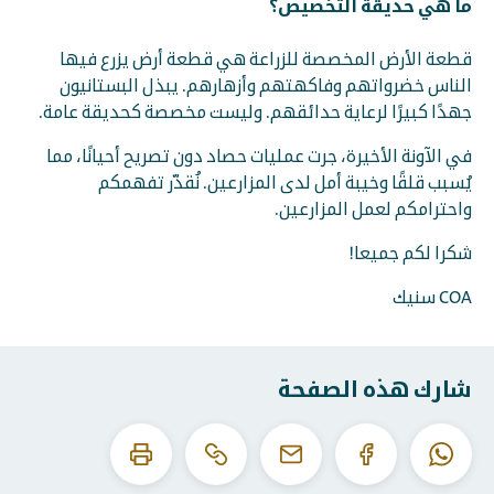
ما هي حديقة التخصيص؟
قطعة الأرض المخصصة للزراعة هي قطعة أرض يزرع فيها
الناس خضرواتهم وفاكهتهم وأزهارهم. يبذل البستانيون
جهدًا كبيرًا لرعاية حدائقهم. وليست مخصصة كحديقة عامة.
في الآونة الأخيرة، جرت عمليات حصاد دون تصريح أحيانًا، مما
يُسبب قلقًا وخيبة أمل لدى المزارعين. نُقدّر تفهمكم
واحترامكم لعمل المزارعين.
شكرا لكم جميعا!
COA سنيك
شارك هذه الصفحة
انسخ
اطبع
الواتساب
الفيسبوك
البريد
عنوان
هذه
الإلكتروني