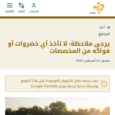
الانتقال
إلى
مباشرة
ضبط
قائمة
انتقل
الصفحة
الحساب
اللغة
القائمة
اللغة
فتح.
إلى
إلى
الرئيسية
المحتويات
حساب
لـ
أخبار
MyCOA
MyCOA
العودة
استمع
إلى
أخبار
يرجى ملاحظة: لا تأخذ أي خضروات أو
فواكه من المخصصات
منشور: 14 أغسطس 2025
تمت ترجمة بعض النصوص الموجودة على هذا الموقع
بواسطة خدمة ترجمة جوجل Google Translate.