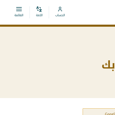
ضبط
قائمة
انتقل
الحساب
اللغة
القائمة
اللغة
فتح.
إلى
حساب
MyCOA
بك