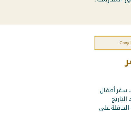
ر
ف سفر أطفال
التاريخ
 الحافلة على