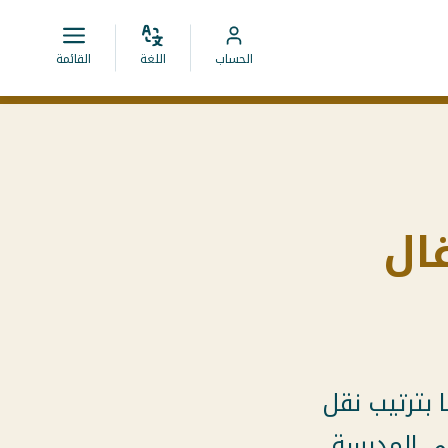
ضبط
قائمة
انتقل
الحساب
اللغة
القائمة
اللغة
فتح.
إلى
حساب
MyCOA
فال
ا بترتيب نقل
لى المدرسة.