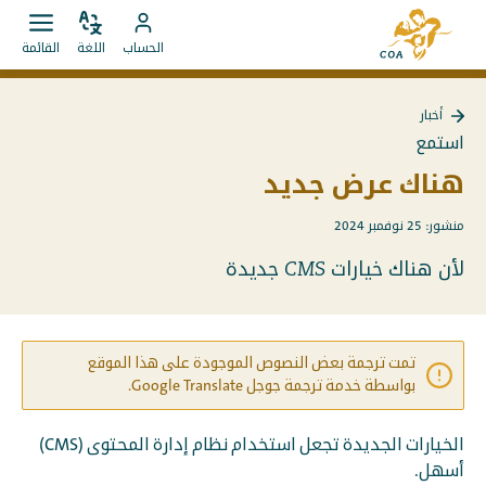
الانتقال
إلى
مباشرة
ضبط
قائمة
انتقل
الصفحة
الحساب
اللغة
القائمة
اللغة
فتح.
إلى
إلى
الرئيسية
المحتويات
حساب
لـ
أخبار
MyCOA
MyCOA
استمع
هناك عرض جديد
منشور: 25 نوفمبر 2024
لأن هناك خيارات CMS جديدة
تمت ترجمة بعض النصوص الموجودة على هذا الموقع
بواسطة خدمة ترجمة جوجل Google Translate.
الخيارات الجديدة تجعل استخدام نظام إدارة المحتوى (CMS)
أسهل.