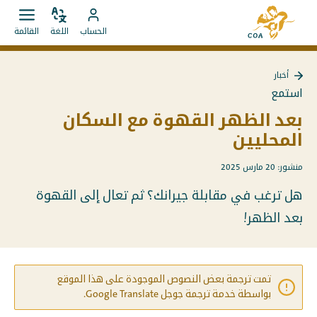
الانتقال
إلى
مباشرة
ضبط
قائمة
انتقل
الصفحة
الحساب
اللغة
القائمة
اللغة
فتح.
إلى
إلى
الرئيسية
المحتويات
حساب
لـ
أخبار
MyCOA
MyCOA
العودة
استمع
إلى
أخبار
بعد الظهر القهوة مع السكان
المحليين
منشور: 20 مارس 2025
هل ترغب في مقابلة جيرانك؟ ثم تعال إلى القهوة
بعد الظهر!
تمت ترجمة بعض النصوص الموجودة على هذا الموقع
بواسطة خدمة ترجمة جوجل Google Translate.